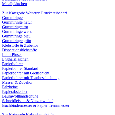
Metallplättchen
Zur Kategorie Weiterer Druckereibedarf
Gummiringe
Gummiringe natur
Gummiringe rot
Gummiringe weiß
Gummiringe blau
Gummiringe grün
Klebstoffe & Zubehör
Dispersionsklebstoffe
Leim-Pinsel
Enghalsflaschen
Papierbohrer
Papierbohrer Standard
Papierbohrer mit Gleitschicht
Papierbohrer mit Titanbeschichtung
Messer & Zubehör
Falzbeine
Papierabstecher
Baumwollhandschuhe
Schneidleisten & Nutzenwinkel
Buchbindermesser & Papier-Trennmesser
Zur Kategorie Kalenderzubehör