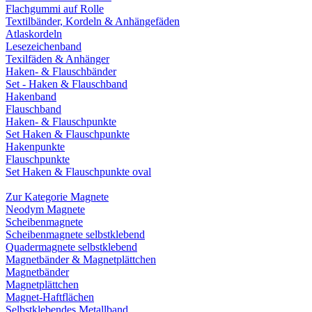
Flachgummi auf Rolle
Textilbänder, Kordeln & Anhängefäden
Atlaskordeln
Lesezeichenband
Texilfäden & Anhänger
Haken- & Flauschbänder
Set - Haken & Flauschband
Hakenband
Flauschband
Haken- & Flauschpunkte
Set Haken & Flauschpunkte
Hakenpunkte
Flauschpunkte
Set Haken & Flauschpunkte oval
Zur Kategorie Magnete
Neodym Magnete
Scheibenmagnete
Scheibenmagnete selbstklebend
Quadermagnete selbstklebend
Magnetbänder & Magnetplättchen
Magnetbänder
Magnetplättchen
Magnet-Haftflächen
Selbstklebendes Metallband