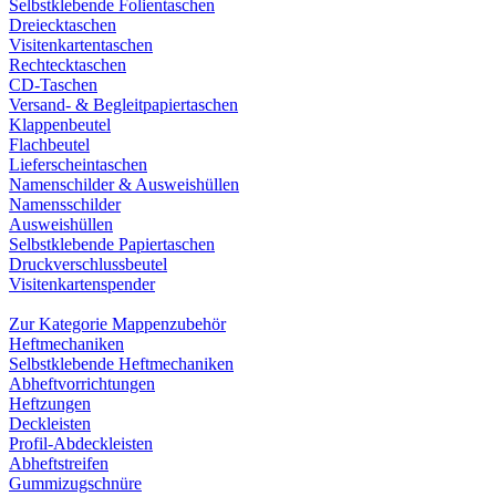
Selbstklebende Folientaschen
Dreiecktaschen
Visitenkartentaschen
Rechtecktaschen
CD-Taschen
Versand- & Begleitpapiertaschen
Klappenbeutel
Flachbeutel
Lieferscheintaschen
Namenschilder & Ausweishüllen
Namensschilder
Ausweishüllen
Selbstklebende Papiertaschen
Druckverschlussbeutel
Visitenkartenspender
Zur Kategorie Mappenzubehör
Heftmechaniken
Selbstklebende Heftmechaniken
Abheftvorrichtungen
Heftzungen
Deckleisten
Profil-Abdeckleisten
Abheftstreifen
Gummizugschnüre