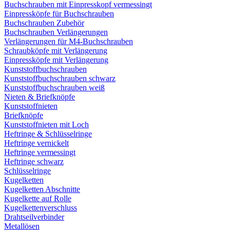
Buchschrauben mit Einpresskopf vermessingt
Einpressköpfe für Buchschrauben
Buchschrauben Zubehör
Buchschrauben Verlängerungen
Verlängerungen für M4-Buchschrauben
Schraubköpfe mit Verlängerung
Einpressköpfe mit Verlängerung
Kunststoffbuchschrauben
Kunststoffbuchschrauben schwarz
Kunststoffbuchschrauben weiß
Nieten & Briefknöpfe
Kunststoffnieten
Briefknöpfe
Kunststoffnieten mit Loch
Heftringe & Schlüsselringe
Heftringe vernickelt
Heftringe vermessingt
Heftringe schwarz
Schlüsselringe
Kugelketten
Kugelketten Abschnitte
Kugelkette auf Rolle
Kugelkettenverschluss
Drahtseilverbinder
Metallösen