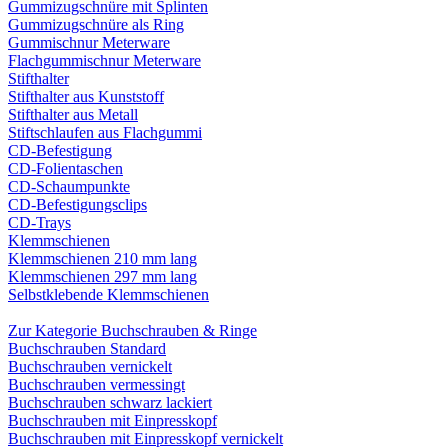
Gummizugschnüre mit Splinten
Gummizugschnüre als Ring
Gummischnur Meterware
Flachgummischnur Meterware
Stifthalter
Stifthalter aus Kunststoff
Stifthalter aus Metall
Stiftschlaufen aus Flachgummi
CD-Befestigung
CD-Folientaschen
CD-Schaumpunkte
CD-Befestigungsclips
CD-Trays
Klemmschienen
Klemmschienen 210 mm lang
Klemmschienen 297 mm lang
Selbstklebende Klemmschienen
Zur Kategorie Buchschrauben & Ringe
Buchschrauben Standard
Buchschrauben vernickelt
Buchschrauben vermessingt
Buchschrauben schwarz lackiert
Buchschrauben mit Einpresskopf
Buchschrauben mit Einpresskopf vernickelt