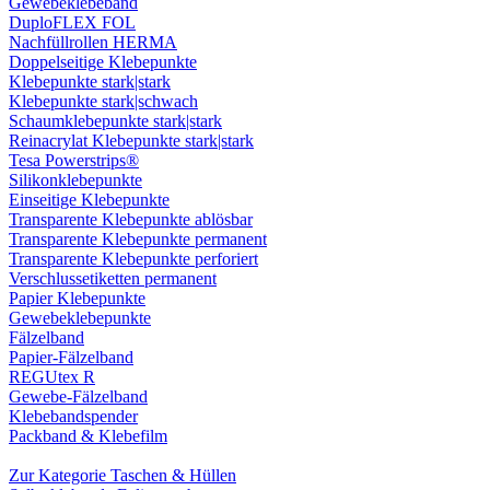
Gewebeklebeband
DuploFLEX FOL
Nachfüllrollen HERMA
Doppelseitige Klebepunkte
Klebepunkte stark|stark
Klebepunkte stark|schwach
Schaumklebepunkte stark|stark
Reinacrylat Klebepunkte stark|stark
Tesa Powerstrips®
Silikonklebepunkte
Einseitige Klebepunkte
Transparente Klebepunkte ablösbar
Transparente Klebepunkte permanent
Transparente Klebepunkte perforiert
Verschlussetiketten permanent
Papier Klebepunkte
Gewebeklebepunkte
Fälzelband
Papier-Fälzelband
REGUtex R
Gewebe-Fälzelband
Klebebandspender
Packband & Klebefilm
Zur Kategorie Taschen & Hüllen