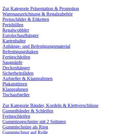
Zur Kategorie Präsentation & Promotion
Warenauszeichnung & Regalzubehör
Preisschilder & Etiketten
Preishüllen
Regalwobbler
Eurolochaufhänger
Kartenhalter
Anhänge- und Befestigungsmaterial
Befestigungshaken
Fertigschleifen
Saugnäpfe
Deckenhänger
Sicherheitsfäden
Aufsteller & Klapprahmen
Plakatstützen
Klapprahmen
Tischaufsteller
Zur Kategorie Bänder, Kordeln & Klettverschlüsse
Gummibänder & Schleifen
Fertigschleifen
Gummizugschnüre mit 2 Splinten
Gummischnüre als Ring
Gummischnur auf Rolle