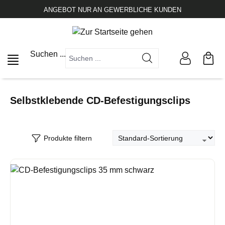
alt springen
ANGEBOT NUR AN GEWERBLICHE KUNDEN
Suchen ...
Selbstklebende CD-Befestigungsclips
Produkte filtern