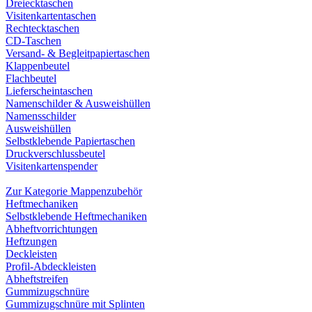
Dreiecktaschen
Visitenkartentaschen
Rechtecktaschen
CD-Taschen
Versand- & Begleitpapiertaschen
Klappenbeutel
Flachbeutel
Lieferscheintaschen
Namenschilder & Ausweishüllen
Namensschilder
Ausweishüllen
Selbstklebende Papiertaschen
Druckverschlussbeutel
Visitenkartenspender
Zur Kategorie Mappenzubehör
Heftmechaniken
Selbstklebende Heftmechaniken
Abheftvorrichtungen
Heftzungen
Deckleisten
Profil-Abdeckleisten
Abheftstreifen
Gummizugschnüre
Gummizugschnüre mit Splinten