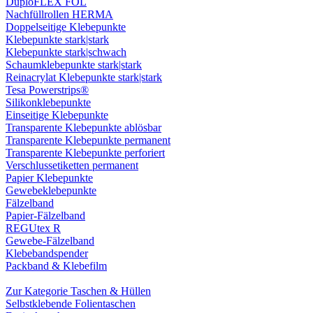
DuploFLEX FOL
Nachfüllrollen HERMA
Doppelseitige Klebepunkte
Klebepunkte stark|stark
Klebepunkte stark|schwach
Schaumklebepunkte stark|stark
Reinacrylat Klebepunkte stark|stark
Tesa Powerstrips®
Silikonklebepunkte
Einseitige Klebepunkte
Transparente Klebepunkte ablösbar
Transparente Klebepunkte permanent
Transparente Klebepunkte perforiert
Verschlussetiketten permanent
Papier Klebepunkte
Gewebeklebepunkte
Fälzelband
Papier-Fälzelband
REGUtex R
Gewebe-Fälzelband
Klebebandspender
Packband & Klebefilm
Zur Kategorie Taschen & Hüllen
Selbstklebende Folientaschen