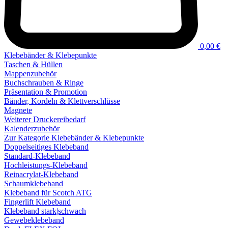
0,00 €
Klebebänder & Klebepunkte
Taschen & Hüllen
Mappenzubehör
Buchschrauben & Ringe
Präsentation & Promotion
Bänder, Kordeln & Klettverschlüsse
Magnete
Weiterer Druckereibedarf
Kalenderzubehör
Zur Kategorie Klebebänder & Klebepunkte
Doppelseitiges Klebeband
Standard-Klebeband
Hochleistungs-Klebeband
Reinacrylat-Klebeband
Schaumklebeband
Klebeband für Scotch ATG
Fingerlift Klebeband
Klebeband stark|schwach
Gewebeklebeband