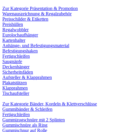
Zur Kategorie Präsentation & Promotion
Warenauszeichnung & Regalzubehör
Preisschilder & Etiketten
Preishüllen
Regalwobbler
Eurolochaufhänger
Kartenhalter
Anhänge- und Befestigungsmaterial
Befestigungshaken
Fertigschleifen
Saugnäpfe
Deckenhänger
Sicherheitsfäden
Aufsteller & Klapprahmen
Plakatstützen
Klapprahmen
Tischaufsteller
Zur Kategorie Bänder, Kordeln & Klettverschlüsse
Gummibänder & Schleifen
Fertigschleifen
Gummizugschnüre mit 2 Splinten
Gummischnüre als Ring
Gummischnur auf Rolle