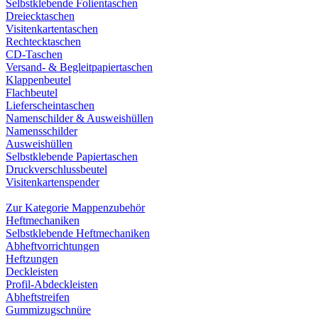
Selbstklebende Folientaschen
Dreiecktaschen
Visitenkartentaschen
Rechtecktaschen
CD-Taschen
Versand- & Begleitpapiertaschen
Klappenbeutel
Flachbeutel
Lieferscheintaschen
Namenschilder & Ausweishüllen
Namensschilder
Ausweishüllen
Selbstklebende Papiertaschen
Druckverschlussbeutel
Visitenkartenspender
Zur Kategorie Mappenzubehör
Heftmechaniken
Selbstklebende Heftmechaniken
Abheftvorrichtungen
Heftzungen
Deckleisten
Profil-Abdeckleisten
Abheftstreifen
Gummizugschnüre