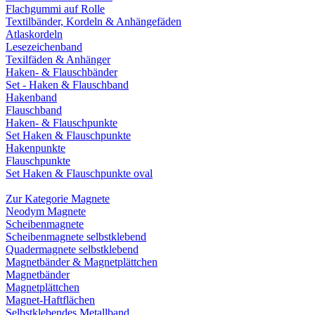
Flachgummi auf Rolle
Textilbänder, Kordeln & Anhängefäden
Atlaskordeln
Lesezeichenband
Texilfäden & Anhänger
Haken- & Flauschbänder
Set - Haken & Flauschband
Hakenband
Flauschband
Haken- & Flauschpunkte
Set Haken & Flauschpunkte
Hakenpunkte
Flauschpunkte
Set Haken & Flauschpunkte oval
Zur Kategorie Magnete
Neodym Magnete
Scheibenmagnete
Scheibenmagnete selbstklebend
Quadermagnete selbstklebend
Magnetbänder & Magnetplättchen
Magnetbänder
Magnetplättchen
Magnet-Haftflächen
Selbstklebendes Metallband