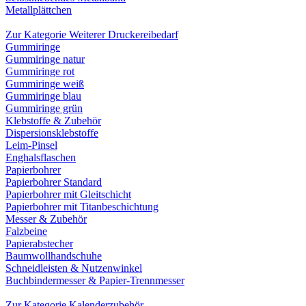
Metallplättchen
Zur Kategorie Weiterer Druckereibedarf
Gummiringe
Gummiringe natur
Gummiringe rot
Gummiringe weiß
Gummiringe blau
Gummiringe grün
Klebstoffe & Zubehör
Dispersionsklebstoffe
Leim-Pinsel
Enghalsflaschen
Papierbohrer
Papierbohrer Standard
Papierbohrer mit Gleitschicht
Papierbohrer mit Titanbeschichtung
Messer & Zubehör
Falzbeine
Papierabstecher
Baumwollhandschuhe
Schneidleisten & Nutzenwinkel
Buchbindermesser & Papier-Trennmesser
Zur Kategorie Kalenderzubehör