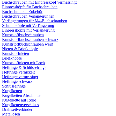
Buchschrauben mit Einpresskopf vermessingt
Einpressköpfe für Buchschrauben
Buchschrauben Zubehör
Buchschrauben Verlängerungen
Verlängerungen für M4-Buchschrauben
Schraubköpfe mit Verlängerung
Einpressköpfe mit Verlängerung
Kunststoffbuchschrauben
Kunststoffbuchschrauben schwarz
Kunststoffbuchschrauben weiß
Nieten & Briefknöpfe
Kunststoffnieten
Briefknöpfe
Kunststoffnieten mit Loch
Heftringe & Schlüsselringe
Heftringe vernickelt
Heftringe vermessingt
Heftringe schwarz
Schlüsselringe
Kugelketten
Kugelketten Abschnitte
Kugelkette auf Rolle
Kugelkettenverschluss
Drahtseilverbinder
Metallösen