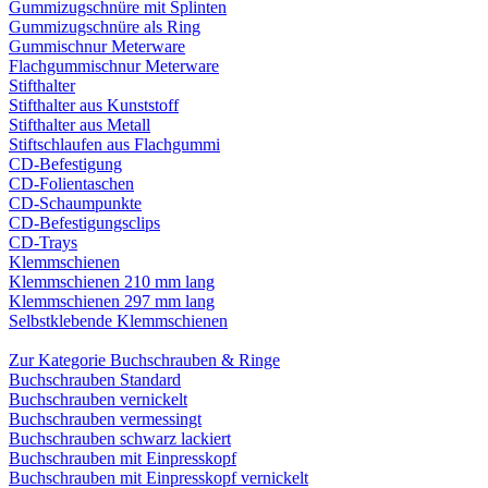
Gummizugschnüre mit Splinten
Gummizugschnüre als Ring
Gummischnur Meterware
Flachgummischnur Meterware
Stifthalter
Stifthalter aus Kunststoff
Stifthalter aus Metall
Stiftschlaufen aus Flachgummi
CD-Befestigung
CD-Folientaschen
CD-Schaumpunkte
CD-Befestigungsclips
CD-Trays
Klemmschienen
Klemmschienen 210 mm lang
Klemmschienen 297 mm lang
Selbstklebende Klemmschienen
Zur Kategorie Buchschrauben & Ringe
Buchschrauben Standard
Buchschrauben vernickelt
Buchschrauben vermessingt
Buchschrauben schwarz lackiert
Buchschrauben mit Einpresskopf
Buchschrauben mit Einpresskopf vernickelt