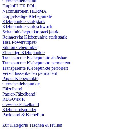
Gewebeklebeband
DuploFLEX FOL
Nachfüllrollen HERMA
Doppelseitige Klebepunkte
Klebepunkte stark|stark
Klebepunkte stark|schwach
Schaumklebepunkte stark|stark
Reinacrylat Klebepunkte stark|stark
Tesa Powerstrips®
Silikonklebepunkte
Einseitige Klebepunkte
Transparente Klebepunkte ablösbar
Transparente Klebepunkte permanent
Transparente Klebepunkte perforiert
Verschlussetiketten permanent
Papier Klebepunkte
Gewebeklebepunkte
Fälzelband
Papier-Fälzelband
REGUtex R
Gewebe-Fälzelband
Klebebandspender
Packband & Klebefilm
Zur Kategorie Taschen & Hüllen