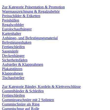
Zur Kategorie Präsentation & Promotion
Warenauszeichnung & Regalzubehör
Preisschilder & Etiketten
Preishüllen
Regalwobbler
Eurolochaufhänger
Kartenhalter
Anhänge- und Befestigungsmaterial
Befestigungshaken
Fertigschleifen
Saugnäpfe
Deckenhänger
Sicherheitsfäden
Aufsteller & Klapprahmen
Plakatstützen
Klapprahmen
Tischaufsteller
Zur Kategorie Bänder, Kordeln & Klettverschlüsse
Gummibänder & Schleifen
Fertigschleifen
Gummizugschnüre mit 2 Splinten
Gummischnüre als Ring
Gummischnur auf Rolle