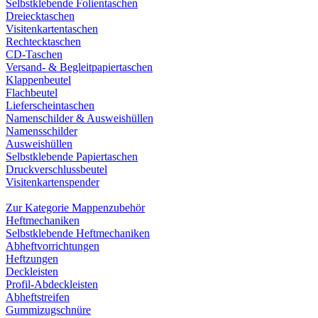
Selbstklebende Folientaschen
Dreiecktaschen
Visitenkartentaschen
Rechtecktaschen
CD-Taschen
Versand- & Begleitpapiertaschen
Klappenbeutel
Flachbeutel
Lieferscheintaschen
Namenschilder & Ausweishüllen
Namensschilder
Ausweishüllen
Selbstklebende Papiertaschen
Druckverschlussbeutel
Visitenkartenspender
Zur Kategorie Mappenzubehör
Heftmechaniken
Selbstklebende Heftmechaniken
Abheftvorrichtungen
Heftzungen
Deckleisten
Profil-Abdeckleisten
Abheftstreifen
Gummizugschnüre