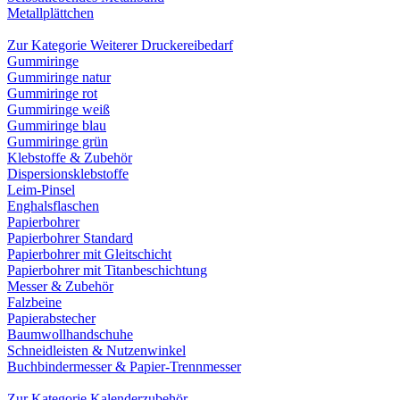
Metallplättchen
Zur Kategorie Weiterer Druckereibedarf
Gummiringe
Gummiringe natur
Gummiringe rot
Gummiringe weiß
Gummiringe blau
Gummiringe grün
Klebstoffe & Zubehör
Dispersionsklebstoffe
Leim-Pinsel
Enghalsflaschen
Papierbohrer
Papierbohrer Standard
Papierbohrer mit Gleitschicht
Papierbohrer mit Titanbeschichtung
Messer & Zubehör
Falzbeine
Papierabstecher
Baumwollhandschuhe
Schneidleisten & Nutzenwinkel
Buchbindermesser & Papier-Trennmesser
Zur Kategorie Kalenderzubehör