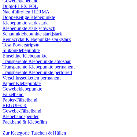
Gewebeklebeband
DuploFLEX FOL
Nachfüllrollen HERMA
Doppelseitige Klebepunkte
Klebepunkte stark|stark
Klebepunkte stark|schwach
Schaumklebepunkte stark|stark
Reinacrylat Klebepunkte stark|stark
Tesa Powerstrips®
Silikonklebepunkte
Einseitige Klebepunkte
Transparente Klebepunkte ablösbar
Transparente Klebepunkte permanent
Transparente Klebepunkte perforiert
Verschlussetiketten permanent
Papier Klebepunkte
Gewebeklebepunkte
Fälzelband
Papier-Fälzelband
REGUtex R
Gewebe-Fälzelband
Klebebandspender
Packband & Klebefilm
Zur Kategorie Taschen & Hüllen