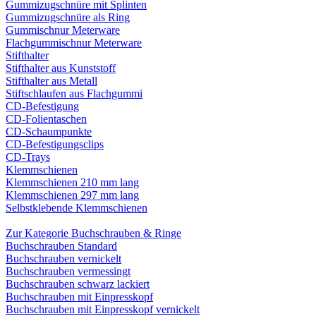
Gummizugschnüre mit Splinten
Gummizugschnüre als Ring
Gummischnur Meterware
Flachgummischnur Meterware
Stifthalter
Stifthalter aus Kunststoff
Stifthalter aus Metall
Stiftschlaufen aus Flachgummi
CD-Befestigung
CD-Folientaschen
CD-Schaumpunkte
CD-Befestigungsclips
CD-Trays
Klemmschienen
Klemmschienen 210 mm lang
Klemmschienen 297 mm lang
Selbstklebende Klemmschienen
Zur Kategorie Buchschrauben & Ringe
Buchschrauben Standard
Buchschrauben vernickelt
Buchschrauben vermessingt
Buchschrauben schwarz lackiert
Buchschrauben mit Einpresskopf
Buchschrauben mit Einpresskopf vernickelt