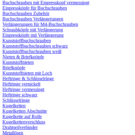
Buchschrauben mit Einpresskopf vermessingt
Einpressköpfe für Buchschrauben
Buchschrauben Zubehör
Buchschrauben Verlängerungen
Verlängerungen für M4-Buchschrauben
Schraubköpfe mit Verlängerung
Einpressköpfe mit Verlängerung
Kunststoffbuchschrauben
Kunststoffbuchschrauben schwarz
Kunststoffbuchschrauben weiß
Nieten & Briefknöpfe
Kunststoffnieten
Briefknöpfe
Kunststoffnieten mit Loch
Heftringe & Schlüsselringe
Heftringe vernickelt
Heftringe vermessingt
Heftringe schwarz
Schlüsselringe
Kugelketten
Kugelketten Abschnitte
Kugelkette auf Rolle
Kugelkettenverschluss
Drahtseilverbinder
Metallösen