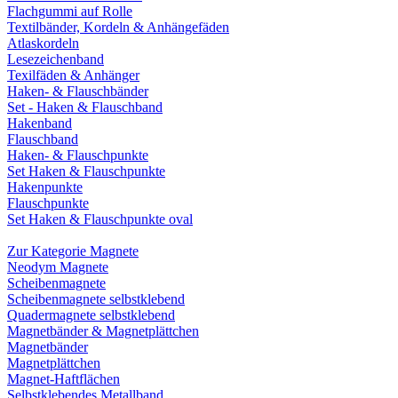
Flachgummi auf Rolle
Textilbänder, Kordeln & Anhängefäden
Atlaskordeln
Lesezeichenband
Texilfäden & Anhänger
Haken- & Flauschbänder
Set - Haken & Flauschband
Hakenband
Flauschband
Haken- & Flauschpunkte
Set Haken & Flauschpunkte
Hakenpunkte
Flauschpunkte
Set Haken & Flauschpunkte oval
Zur Kategorie Magnete
Neodym Magnete
Scheibenmagnete
Scheibenmagnete selbstklebend
Quadermagnete selbstklebend
Magnetbänder & Magnetplättchen
Magnetbänder
Magnetplättchen
Magnet-Haftflächen
Selbstklebendes Metallband