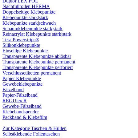
DuploFLEX FOL
Nachfüllrollen HERMA
Doppelseitige Klebepunkte
Klebepunkte stark|stark
Klebepunkte stark|schwach
Schaumklebepunkte stark|stark
Reinacrylat Klebepunkte stark|stark
Tesa Powerstrips®
Silikonklebepunkte
Einseitige Klebepunkte
Transparente Klebepunkte ablösbar
Transparente Klebepunkte permanent
Transparente Klebepunkte perforiert
Verschlussetiketten permanent
Papier Klebepunkte
Gewebeklebepunkte
Fälzelband
Papier-Fälzelband
REGUtex R
Gewebe-Fälzelband
Klebebandspender
Packband & Klebefilm
Zur Kategorie Taschen & Hüllen
Selbstklebende Folientaschen