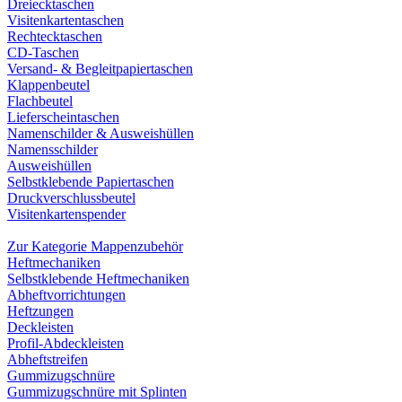
Dreiecktaschen
Visitenkartentaschen
Rechtecktaschen
CD-Taschen
Versand- & Begleitpapiertaschen
Klappenbeutel
Flachbeutel
Lieferscheintaschen
Namenschilder & Ausweishüllen
Namensschilder
Ausweishüllen
Selbstklebende Papiertaschen
Druckverschlussbeutel
Visitenkartenspender
Zur Kategorie Mappenzubehör
Heftmechaniken
Selbstklebende Heftmechaniken
Abheftvorrichtungen
Heftzungen
Deckleisten
Profil-Abdeckleisten
Abheftstreifen
Gummizugschnüre
Gummizugschnüre mit Splinten