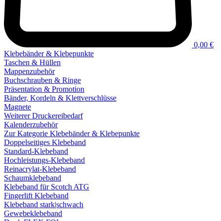
0,00 €
Klebebänder & Klebepunkte
Taschen & Hüllen
Mappenzubehör
Buchschrauben & Ringe
Präsentation & Promotion
Bänder, Kordeln & Klettverschlüsse
Magnete
Weiterer Druckereibedarf
Kalenderzubehör
Zur Kategorie Klebebänder & Klebepunkte
Doppelseitiges Klebeband
Standard-Klebeband
Hochleistungs-Klebeband
Reinacrylat-Klebeband
Schaumklebeband
Klebeband für Scotch ATG
Fingerlift Klebeband
Klebeband stark|schwach
Gewebeklebeband