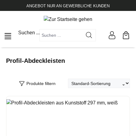
alt springen
ANGEBOT NUR AN GEWERBLICHE KUNDEN
Suchen ...
Profil-Abdeckleisten
Produkte filtern