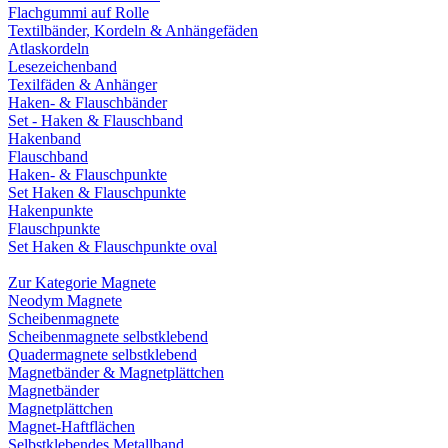
Flachgummi auf Rolle
Textilbänder, Kordeln & Anhängefäden
Atlaskordeln
Lesezeichenband
Texilfäden & Anhänger
Haken- & Flauschbänder
Set - Haken & Flauschband
Hakenband
Flauschband
Haken- & Flauschpunkte
Set Haken & Flauschpunkte
Hakenpunkte
Flauschpunkte
Set Haken & Flauschpunkte oval
Zur Kategorie Magnete
Neodym Magnete
Scheibenmagnete
Scheibenmagnete selbstklebend
Quadermagnete selbstklebend
Magnetbänder & Magnetplättchen
Magnetbänder
Magnetplättchen
Magnet-Haftflächen
Selbstklebendes Metallband