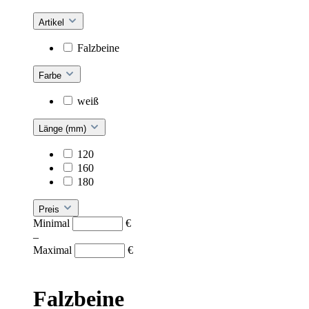
Artikel
Falzbeine
Farbe
weiß
Länge (mm)
120
160
180
Preis
Minimal
€
–
Maximal
€
Falzbeine