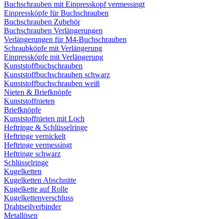
Buchschrauben mit Einpresskopf vermessingt
Einpressköpfe für Buchschrauben
Buchschrauben Zubehör
Buchschrauben Verlängerungen
Verlängerungen für M4-Buchschrauben
Schraubköpfe mit Verlängerung
Einpressköpfe mit Verlängerung
Kunststoffbuchschrauben
Kunststoffbuchschrauben schwarz
Kunststoffbuchschrauben weiß
Nieten & Briefknöpfe
Kunststoffnieten
Briefknöpfe
Kunststoffnieten mit Loch
Heftringe & Schlüsselringe
Heftringe vernickelt
Heftringe vermessingt
Heftringe schwarz
Schlüsselringe
Kugelketten
Kugelketten Abschnitte
Kugelkette auf Rolle
Kugelkettenverschluss
Drahtseilverbinder
Metallösen