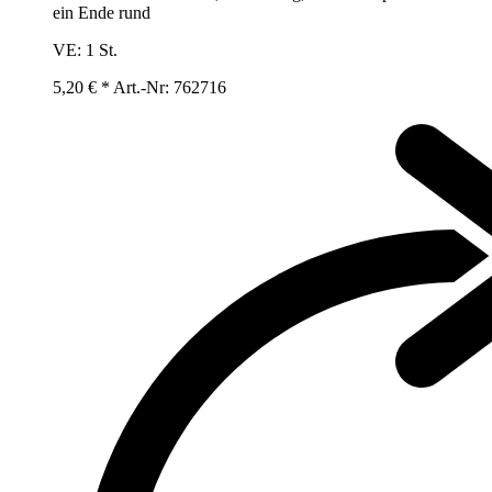
ein Ende rund
VE:
1 St.
5,20 € *
Art.-Nr: 762716