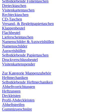
Selbstklebende Folientaschen
Dreiecktaschen
Visitenkartentaschen
Rechtecktaschen
CD-Taschen
Versand- & Begleitpapiertaschen
Klappenbeutel
Flachbeutel
Lieferscheintaschen
Namenschilder & Ausweishüllen
Namensschilder
Ausweishüllen
Selbstklebende Papiertaschen
Druckverschlussbeutel
Visitenkartenspender
Zur Kategorie Mappenzubehör
Heftmechaniken
Selbstklebende Heftmechaniken
Abheftvorrichtungen
Heftzungen
Deckleisten
Profil-Abdeckleisten
Abheftstreifen
Gummizugschnüre