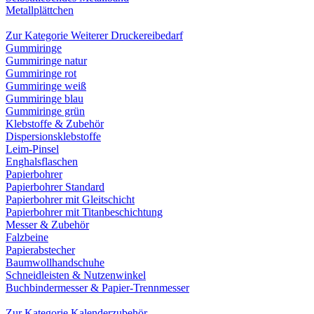
Metallplättchen
Zur Kategorie Weiterer Druckereibedarf
Gummiringe
Gummiringe natur
Gummiringe rot
Gummiringe weiß
Gummiringe blau
Gummiringe grün
Klebstoffe & Zubehör
Dispersionsklebstoffe
Leim-Pinsel
Enghalsflaschen
Papierbohrer
Papierbohrer Standard
Papierbohrer mit Gleitschicht
Papierbohrer mit Titanbeschichtung
Messer & Zubehör
Falzbeine
Papierabstecher
Baumwollhandschuhe
Schneidleisten & Nutzenwinkel
Buchbindermesser & Papier-Trennmesser
Zur Kategorie Kalenderzubehör