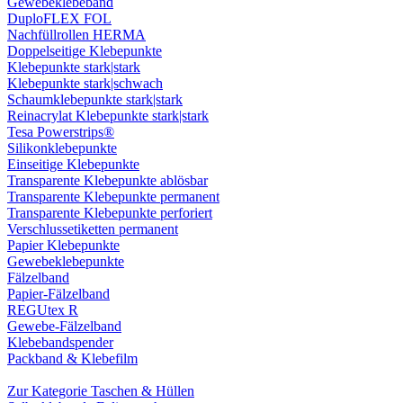
Gewebeklebeband
DuploFLEX FOL
Nachfüllrollen HERMA
Doppelseitige Klebepunkte
Klebepunkte stark|stark
Klebepunkte stark|schwach
Schaumklebepunkte stark|stark
Reinacrylat Klebepunkte stark|stark
Tesa Powerstrips®
Silikonklebepunkte
Einseitige Klebepunkte
Transparente Klebepunkte ablösbar
Transparente Klebepunkte permanent
Transparente Klebepunkte perforiert
Verschlussetiketten permanent
Papier Klebepunkte
Gewebeklebepunkte
Fälzelband
Papier-Fälzelband
REGUtex R
Gewebe-Fälzelband
Klebebandspender
Packband & Klebefilm
Zur Kategorie Taschen & Hüllen