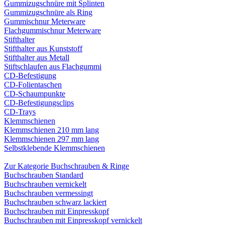
Gummizugschnüre mit Splinten
Gummizugschnüre als Ring
Gummischnur Meterware
Flachgummischnur Meterware
Stifthalter
Stifthalter aus Kunststoff
Stifthalter aus Metall
Stiftschlaufen aus Flachgummi
CD-Befestigung
CD-Folientaschen
CD-Schaumpunkte
CD-Befestigungsclips
CD-Trays
Klemmschienen
Klemmschienen 210 mm lang
Klemmschienen 297 mm lang
Selbstklebende Klemmschienen
Zur Kategorie Buchschrauben & Ringe
Buchschrauben Standard
Buchschrauben vernickelt
Buchschrauben vermessingt
Buchschrauben schwarz lackiert
Buchschrauben mit Einpresskopf
Buchschrauben mit Einpresskopf vernickelt