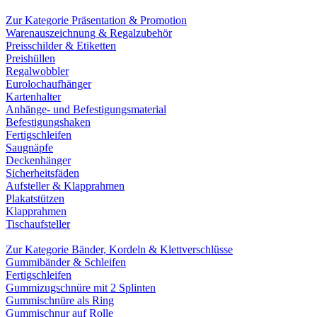
Zur Kategorie Präsentation & Promotion
Warenauszeichnung & Regalzubehör
Preisschilder & Etiketten
Preishüllen
Regalwobbler
Eurolochaufhänger
Kartenhalter
Anhänge- und Befestigungsmaterial
Befestigungshaken
Fertigschleifen
Saugnäpfe
Deckenhänger
Sicherheitsfäden
Aufsteller & Klapprahmen
Plakatstützen
Klapprahmen
Tischaufsteller
Zur Kategorie Bänder, Kordeln & Klettverschlüsse
Gummibänder & Schleifen
Fertigschleifen
Gummizugschnüre mit 2 Splinten
Gummischnüre als Ring
Gummischnur auf Rolle