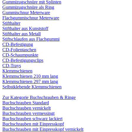
Gummizugschnüre mit Splinten
Gummizugschnüre als Ring
Gummischnur Meterware
Flachgummischnur Meterware
Stifthalter
Stifthalter aus Kunststoff
Stifthalter aus Metall
Stiftschlaufen aus Flachgummi
CD-Befestigung
CD-Folientaschen
CD-Schaumpunkte
CD-Befestigungsclips
CD-Trays
Klemmschienen
Klemmschienen 210 mm lang
Klemmschienen 297 mm lang
Selbstklebende Klemmschienen
Zur Kategorie Buchschrauben & Ringe
Buchschrauben Standard
Buchschrauben vernickelt
Buchschrauben vermessingt
Buchschrauben schwarz lackiert
Buchschrauben mit Einpresskopf
Buchschrauben mit Einpresskopf vernickelt