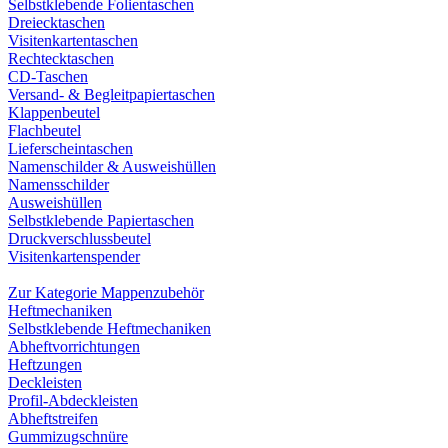
Selbstklebende Folientaschen
Dreiecktaschen
Visitenkartentaschen
Rechtecktaschen
CD-Taschen
Versand- & Begleitpapiertaschen
Klappenbeutel
Flachbeutel
Lieferscheintaschen
Namenschilder & Ausweishüllen
Namensschilder
Ausweishüllen
Selbstklebende Papiertaschen
Druckverschlussbeutel
Visitenkartenspender
Zur Kategorie Mappenzubehör
Heftmechaniken
Selbstklebende Heftmechaniken
Abheftvorrichtungen
Heftzungen
Deckleisten
Profil-Abdeckleisten
Abheftstreifen
Gummizugschnüre