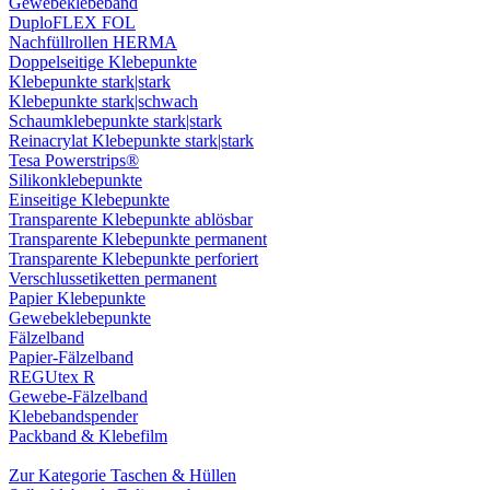
Gewebeklebeband
DuploFLEX FOL
Nachfüllrollen HERMA
Doppelseitige Klebepunkte
Klebepunkte stark|stark
Klebepunkte stark|schwach
Schaumklebepunkte stark|stark
Reinacrylat Klebepunkte stark|stark
Tesa Powerstrips®
Silikonklebepunkte
Einseitige Klebepunkte
Transparente Klebepunkte ablösbar
Transparente Klebepunkte permanent
Transparente Klebepunkte perforiert
Verschlussetiketten permanent
Papier Klebepunkte
Gewebeklebepunkte
Fälzelband
Papier-Fälzelband
REGUtex R
Gewebe-Fälzelband
Klebebandspender
Packband & Klebefilm
Zur Kategorie Taschen & Hüllen