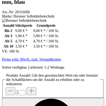
mm, blau
Art.-Nr:
28316HB
Marke:
Brenner Selbstklebetechnik
Anzahl
Stückpreis
Grundpreis
Bis
2
9,00 € *
9,00 € * / 100 St.
Ab
3
5,90 € *
5,90 € * / 100 St.
Ab
5
4,70 € *
4,70 € * / 100 St.
Ab
10
3,50 € *
3,50 € * / 100 St.
VE:
100 St.
Preise exkl. MwSt. zzgl. Versandkosten
Sofort verfügbar, Lieferzeit: 1-2 Werktage
Produkt Anzahl: Gib den gewünschten Wert ein oder benutze
die Schaltflächen um die Anzahl zu erhöhen oder zu
reduzieren.