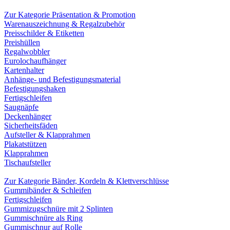
Zur Kategorie Präsentation & Promotion
Warenauszeichnung & Regalzubehör
Preisschilder & Etiketten
Preishüllen
Regalwobbler
Eurolochaufhänger
Kartenhalter
Anhänge- und Befestigungsmaterial
Befestigungshaken
Fertigschleifen
Saugnäpfe
Deckenhänger
Sicherheitsfäden
Aufsteller & Klapprahmen
Plakatstützen
Klapprahmen
Tischaufsteller
Zur Kategorie Bänder, Kordeln & Klettverschlüsse
Gummibänder & Schleifen
Fertigschleifen
Gummizugschnüre mit 2 Splinten
Gummischnüre als Ring
Gummischnur auf Rolle