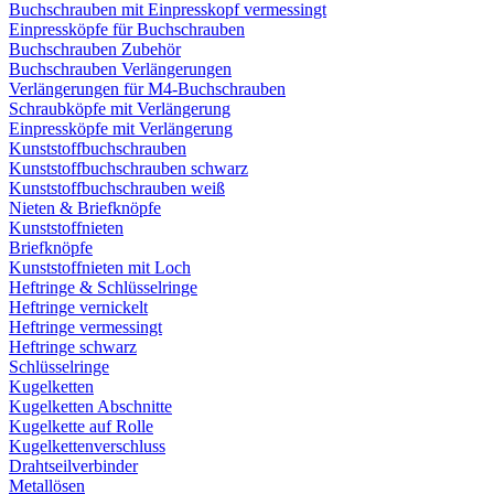
Buchschrauben mit Einpresskopf vermessingt
Einpressköpfe für Buchschrauben
Buchschrauben Zubehör
Buchschrauben Verlängerungen
Verlängerungen für M4-Buchschrauben
Schraubköpfe mit Verlängerung
Einpressköpfe mit Verlängerung
Kunststoffbuchschrauben
Kunststoffbuchschrauben schwarz
Kunststoffbuchschrauben weiß
Nieten & Briefknöpfe
Kunststoffnieten
Briefknöpfe
Kunststoffnieten mit Loch
Heftringe & Schlüsselringe
Heftringe vernickelt
Heftringe vermessingt
Heftringe schwarz
Schlüsselringe
Kugelketten
Kugelketten Abschnitte
Kugelkette auf Rolle
Kugelkettenverschluss
Drahtseilverbinder
Metallösen