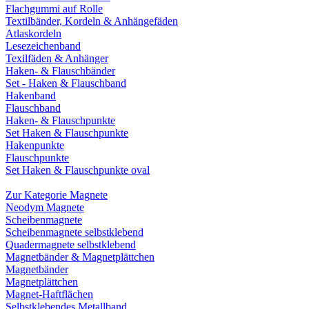
Flachgummi auf Rolle
Textilbänder, Kordeln & Anhängefäden
Atlaskordeln
Lesezeichenband
Texilfäden & Anhänger
Haken- & Flauschbänder
Set - Haken & Flauschband
Hakenband
Flauschband
Haken- & Flauschpunkte
Set Haken & Flauschpunkte
Hakenpunkte
Flauschpunkte
Set Haken & Flauschpunkte oval
Zur Kategorie Magnete
Neodym Magnete
Scheibenmagnete
Scheibenmagnete selbstklebend
Quadermagnete selbstklebend
Magnetbänder & Magnetplättchen
Magnetbänder
Magnetplättchen
Magnet-Haftflächen
Selbstklebendes Metallband